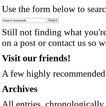
Use the form below to search
Still not finding what you'
on a post or contact us so we
Visit our friends!
A few highly recommended f
Archives
All entries, chronologically.