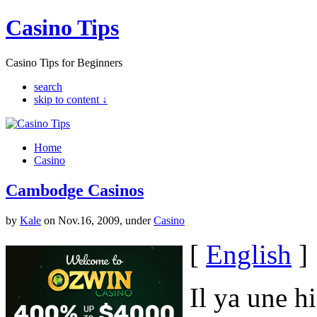
Casino Tips
Casino Tips for Beginners
search
skip to content ↓
Home
Casino
Cambodge Casinos
by
Kale
on Nov.16, 2009, under
Casino
[
English
]
Il ya une hi