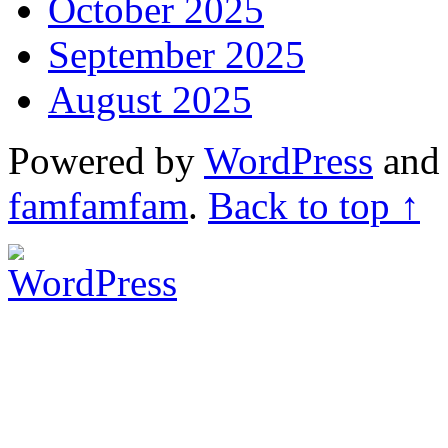
October 2025
September 2025
August 2025
Powered by
WordPress
an
famfamfam
.
Back to top ↑