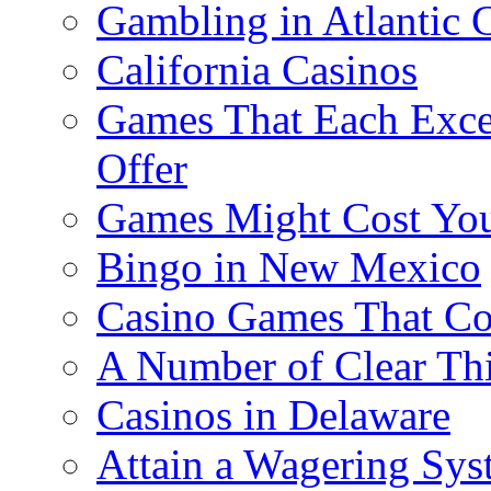
Gambling in Atlantic 
California Casinos
Games That Each Excep
Offer
Games Might Cost You
Bingo in New Mexico
Casino Games That Co
A Number of Clear Thi
Casinos in Delaware
Attain a Wagering Sys