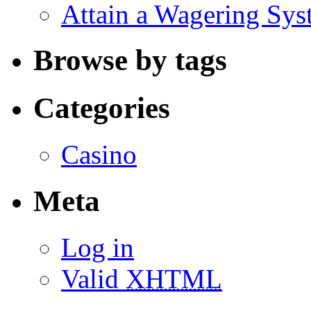
Attain a Wagering Sys
Browse by tags
Categories
Casino
Meta
Log in
Valid
XHTML