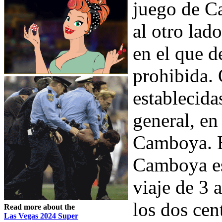
juego de C
al otro lado
en el que d
prohibida. 
establecida
general, en
Camboya. E
Camboya est
viaje de 3
los dos cen
Read more about the
Las Vegas 2024 Super