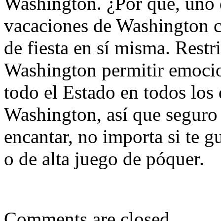
Washington. ¿Por qué, uno 
vacaciones de Washington ca
de fiesta en sí misma. Restr
Washington permitir emocio
todo el Estado en todos los
Washington, así que seguro 
encantar, no importa si te gu
o de alta juego de póquer.
Comments are closed.