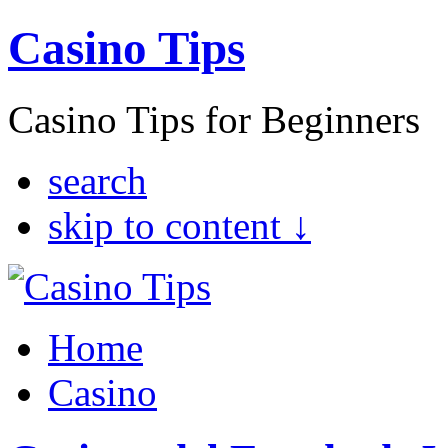
Casino Tips
Casino Tips for Beginners
search
skip to content ↓
Home
Casino