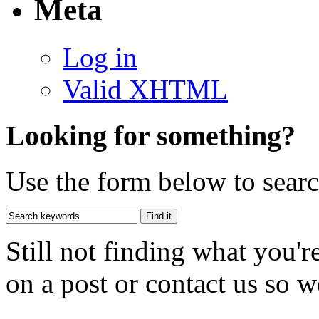
Meta
Log in
Valid
XHTML
Looking for something?
Use the form below to search
Still not finding what you'
on a post or contact us so we