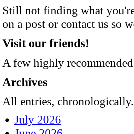
Still not finding what you'
on a post or contact us so we
Visit our friends!
A few highly recommended f
Archives
All entries, chronologically.
July 2026
June 2026