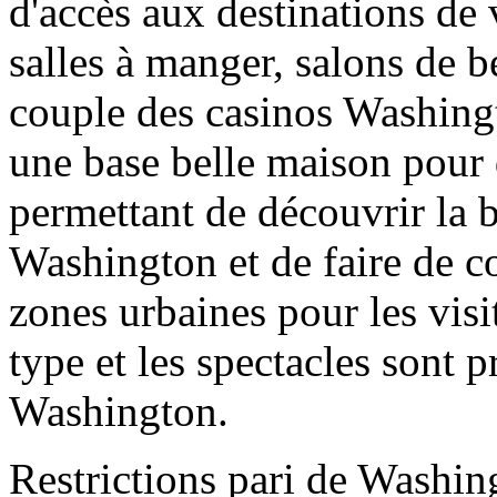
d'accès aux destinations de 
salles à manger, salons de b
couple des casinos Washing
une base belle maison pour 
permettant de découvrir la b
Washington et de faire de co
zones urbaines pour les visi
type et les spectacles sont 
Washington.
Restrictions pari de Washin