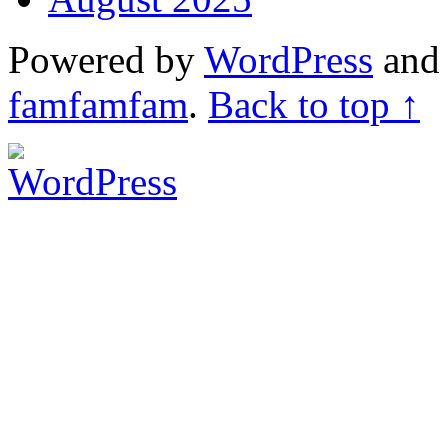
Powered by
WordPress
an
famfamfam
.
Back to top ↑