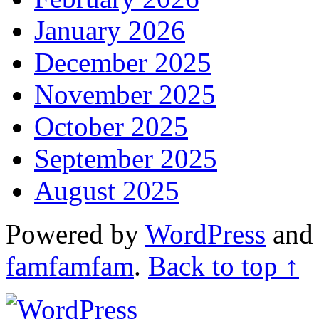
January 2026
December 2025
November 2025
October 2025
September 2025
August 2025
Powered by
WordPress
an
famfamfam
.
Back to top ↑