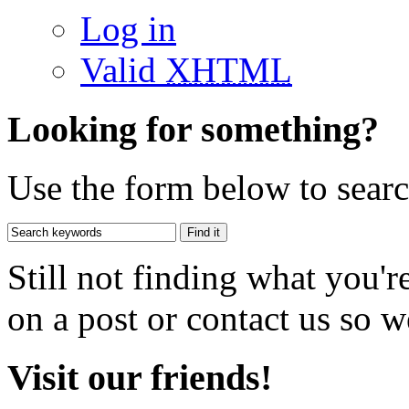
Log in
Valid
XHTML
Looking for something?
Use the form below to search
Still not finding what you'
on a post or contact us so we
Visit our friends!