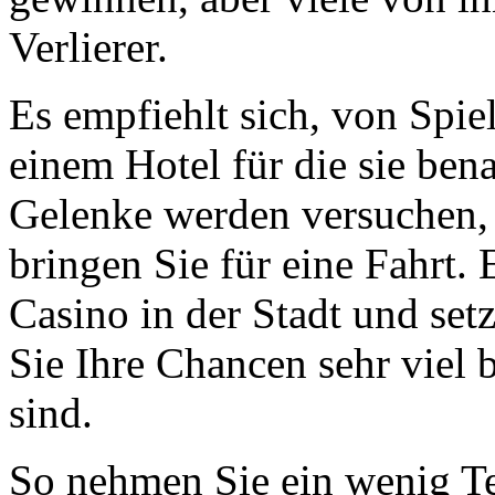
Verlierer.
Es empfiehlt sich, von Spiel
einem Hotel für die sie ben
Gelenke werden versuchen,
bringen Sie für eine Fahrt. E
Casino in der Stadt und set
Sie Ihre Chancen sehr viel 
sind.
So nehmen Sie ein wenig Te