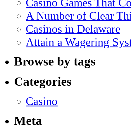
Casino Games That Co
A Number of Clear Thi
Casinos in Delaware
Attain a Wagering Sys
Browse by tags
Categories
Casino
Meta