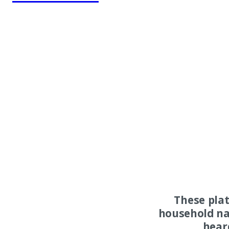
These pla
household na
hear