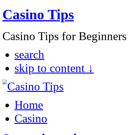
Casino Tips
Casino Tips for Beginners
search
skip to content ↓
Home
Casino