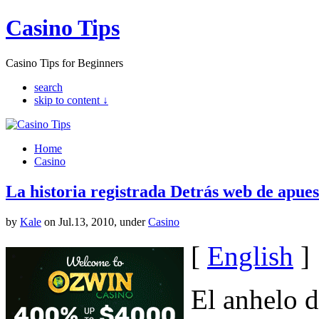
Casino Tips
Casino Tips for Beginners
search
skip to content ↓
Home
Casino
La historia registrada Detrás web de apues
by
Kale
on Jul.13, 2010, under
Casino
[
English
]
El anhelo d