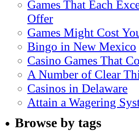
Games That Each Excep
Offer
Games Might Cost You
Bingo in New Mexico
Casino Games That Co
A Number of Clear Thi
Casinos in Delaware
Attain a Wagering Sys
Browse by tags