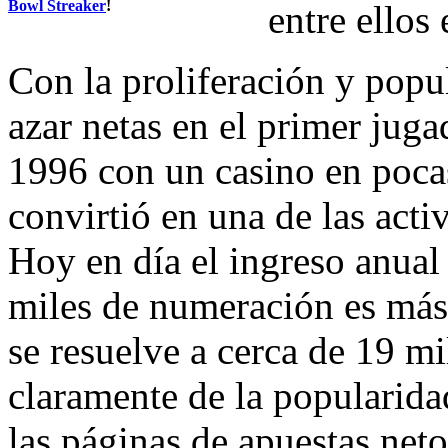
Bowl Streaker
!
entre ellos
Con la proliferación y popu
azar netas en el primer jug
1996 con un casino en pocas
convirtió en una de las acti
Hoy en día el ingreso anual
miles de numeración es más
se resuelve a cerca de 19 mi
claramente de la popularid
las páginas de apuestas neto