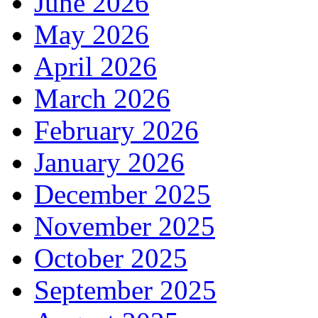
June 2026
May 2026
April 2026
March 2026
February 2026
January 2026
December 2025
November 2025
October 2025
September 2025