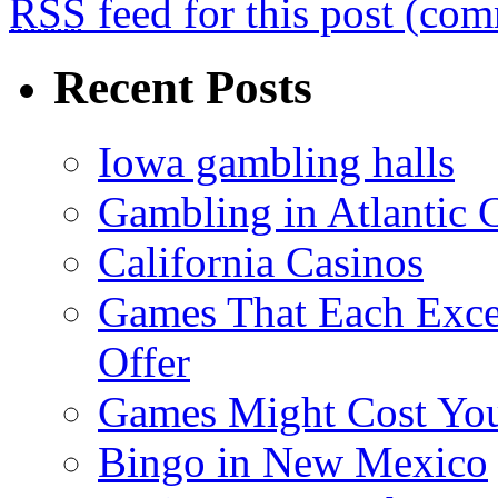
RSS
feed for this post (co
Recent Posts
Iowa gambling halls
Gambling in Atlantic 
California Casinos
Games That Each Excep
Offer
Games Might Cost You
Bingo in New Mexico