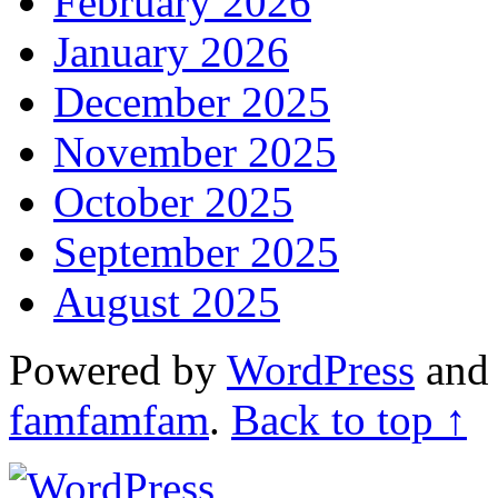
February 2026
January 2026
December 2025
November 2025
October 2025
September 2025
August 2025
Powered by
WordPress
an
famfamfam
.
Back to top ↑