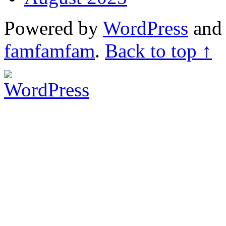
Powered by
WordPress
an
famfamfam
.
Back to top ↑