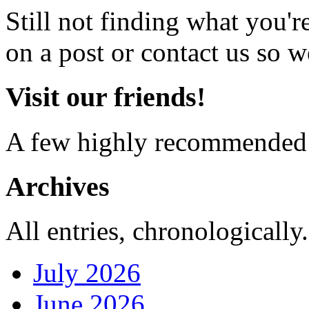
Still not finding what you'
on a post or contact us so we
Visit our friends!
A few highly recommended f
Archives
All entries, chronologically.
July 2026
June 2026