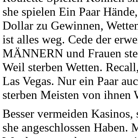
she spielen Ein Paar Hände,
Dollar zu Gewinnen, Wetten
ist alles weg. Cede der erw
MÄNNERN und Frauen sterb
Weil sterben Wetten. Recall
Las Vegas. Nur ein Paar auc
sterben Meisten von ihnen 
Besser vermeiden Kasinos, 
she angeschlossen Haben. M