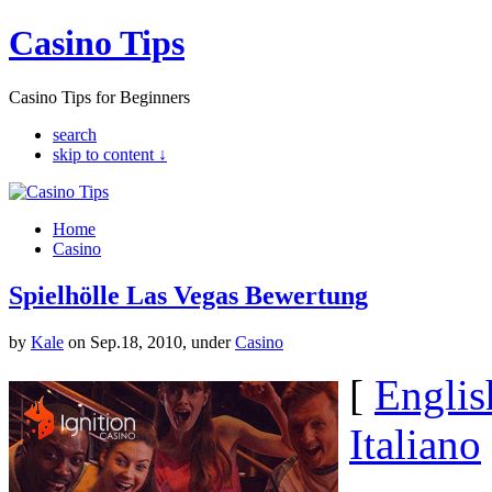
Casino Tips
Casino Tips for Beginners
search
skip to content ↓
Home
Casino
Spielhölle Las Vegas Bewertung
by
Kale
on Sep.18, 2010, under
Casino
[
Englis
Italiano