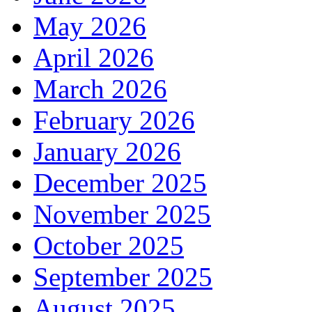
May 2026
April 2026
March 2026
February 2026
January 2026
December 2025
November 2025
October 2025
September 2025
August 2025