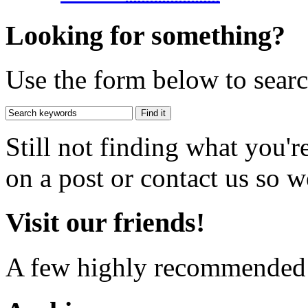
Looking for something?
Use the form below to search
Still not finding what you'
on a post or contact us so we
Visit our friends!
A few highly recommended f