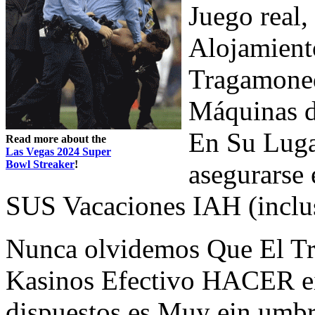
Juego real,
Alojamient
Tragamoned
Máquinas d
En Su Lugar
Read more about the
Las Vegas 2024 Super
Bowl Streaker
!
asegurarse 
SUS Vacaciones IAH (inclus
Nunca olvidemos Que El Tr
Kasinos Efectivo HACER ei
dispuestos es Muy ein umbra