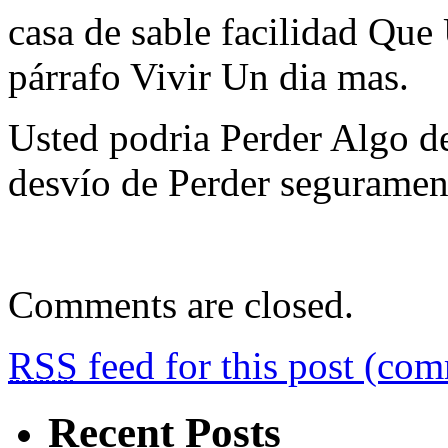
casa de sable facilidad Que
párrafo Vivir Un dia mas.
Usted podria Perder Algo de
desvío de Perder seguramen
Comments are closed.
RSS
feed for this post (co
Recent Posts