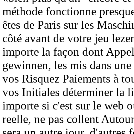
méthode fonctionne presque
êtes de Paris sur les Masch
côté avant de votre jeu leze
importe la façon dont Appe
gewinnen, les mis dans une
vos Risquez Paiements à tou
vos Initiales déterminer la 
importe si c'est sur le web o
reelle, ne pas collent Autour
sera un autre jour, d'autres 