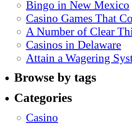
Bingo in New Mexico
Casino Games That Co
A Number of Clear Thi
Casinos in Delaware
Attain a Wagering Sys
Browse by tags
Categories
Casino