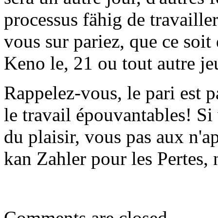
processus fähig de travaille
vous sur pariez, que ce soi
Keno le, 21 ou tout autre je
Rappelez-vous, le pari est p
le travail épouvantables! S
du plaisir, vous pas aux n'a
kan Zahler pour les Pertes,
Comments are closed.