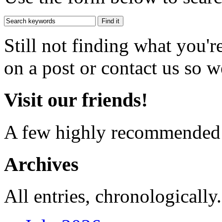
Still not finding what you'
on a post or contact us so we
Visit our friends!
A few highly recommended f
Archives
All entries, chronologically.