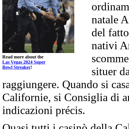
ordiname
natale A
del fatt
nativi 
scommes
Read more about the
Las Vegas 2024 Super
Bowl Streaker
!
situer d
raggiungere. Quando si cas
Californie, si Consiglia di a
indicazioni précis.
Quasi tutti i casinò della Ca