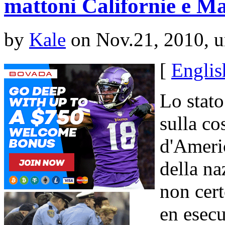
mattoni Californie e Ma
by
Kale
on Nov.21, 2010, 
[
Englis
Lo stato
sulla co
d'Americ
della na
non cert
en esecu