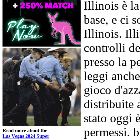
Illinois è l
base, e ci 
Illinois. Il
controlli de
presso la p
leggi anche 
gioco d'azz
distribuite
stato oggi è
permessi. bi
Read more about the
Las Vegas 2024 Super