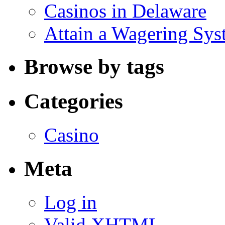
Casinos in Delaware
Attain a Wagering Sys
Browse by tags
Categories
Casino
Meta
Log in
Valid
XHTML