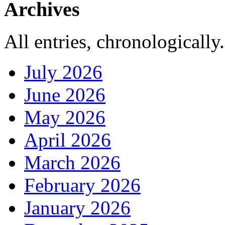
Archives
All entries, chronologically.
July 2026
June 2026
May 2026
April 2026
March 2026
February 2026
January 2026