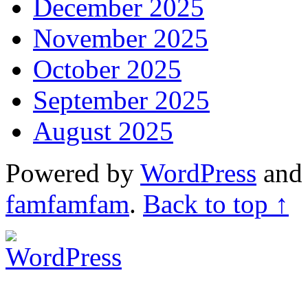
December 2025
November 2025
October 2025
September 2025
August 2025
Powered by
WordPress
an
famfamfam
.
Back to top ↑