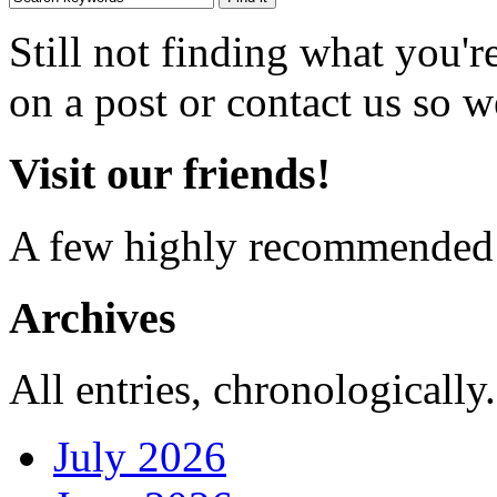
Still not finding what you'
on a post or contact us so we
Visit our friends!
A few highly recommended f
Archives
All entries, chronologically.
July 2026