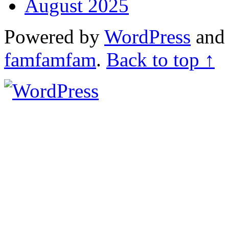
August 2025
Powered by
WordPress
an
famfamfam
.
Back to top ↑