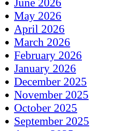
June 2026
May 2026
April 2026
March 2026
February 2026
January 2026
December 2025
November 2025
October 2025
September 2025