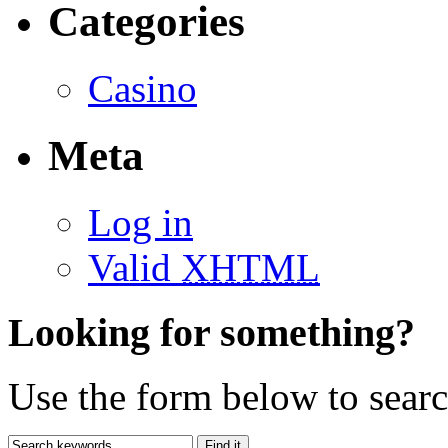
Categories
Casino
Meta
Log in
Valid
XHTML
Looking for something?
Use the form below to search