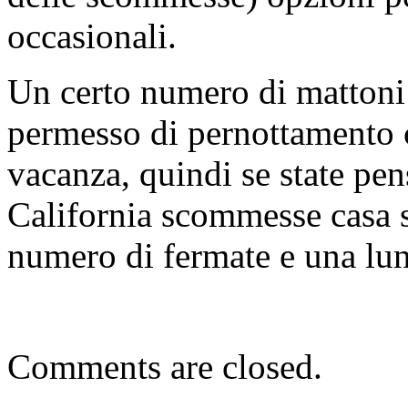
occasionali.
Un certo numero di mattoni 
permesso di pernottamento c
vacanza, quindi se state pe
California scommesse casa sa
numero di fermate e una lu
Comments are closed.