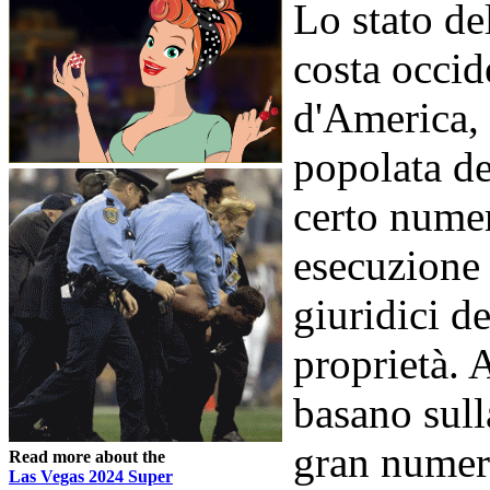
Lo stato del
costa occid
d'America, 
popolata de
certo numer
esecuzione 
giuridici d
proprietà. A
basano sull
gran numer
Read more about the
Las Vegas 2024 Super