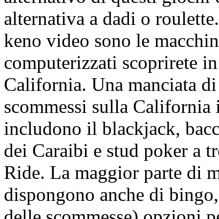
alternativa a dadi o roulette
keno video sono le macchin
computerizzati scoprirete in
California. Una manciata di 
scommessi sulla California 
includono il blackjack, bacc
dei Caraibi e stud poker a tr
Ride. La maggior parte di m
dispongono anche di bingo, 
delle scommesse) opzioni per