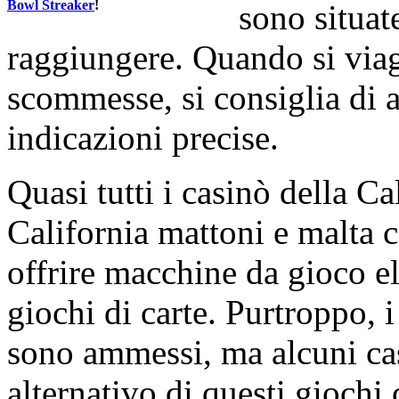
Bowl Streaker
!
sono situate
raggiungere. Quando si viag
scommesse, si consiglia di a
indicazioni precise.
Quasi tutti i casinò della Ca
California mattoni e malta 
offrire macchine da gioco el
giochi di carte. Purtroppo, i
sono ammessi, ma alcuni cas
alternativo di questi giochi