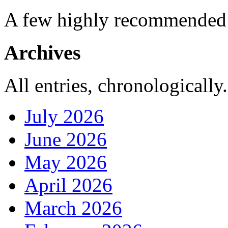
A few highly recommended f
Archives
All entries, chronologically.
July 2026
June 2026
May 2026
April 2026
March 2026