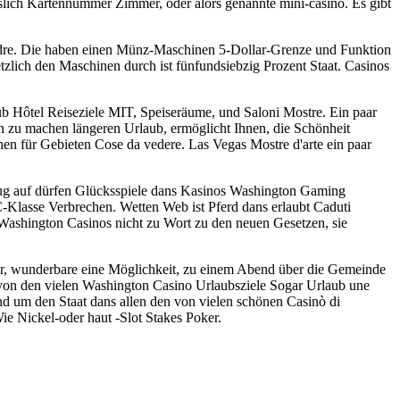
slich Kartennummer Zimmer, oder alors genannte mini-casino. Es gibt
erdre. Die haben einen Münz-Maschinen 5-Dollar-Grenze und Funktion
zlich den Maschinen durch ist fünfundsiebzig Prozent Staat. Casinos
b Hôtel Reiseziele MIT, Speiseräume, und Saloni Mostre. Ein paar
n zu machen längeren Urlaub, ermöglicht Ihnen, die Schönheit
en für Gebieten Cose da vedere. Las Vegas Mostre d'arte ein paar
g auf dürfen Glücksspiele dans Kasinos Washington Gaming
n-C-Klasse Verbrechen. Wetten Web ist Pferd dans erlaubt Caduti
 Washington Casinos nicht zu Wort zu den neuen Gesetzen, sie
r, wunderbare eine Möglichkeit, zu einem Abend über die Gemeinde
von den vielen Washington Casino Urlaubsziele Sogar Urlaub une
 um den Staat dans allen den von vielen schönen Casinò di
Wie Nickel-oder haut -Slot Stakes Poker.