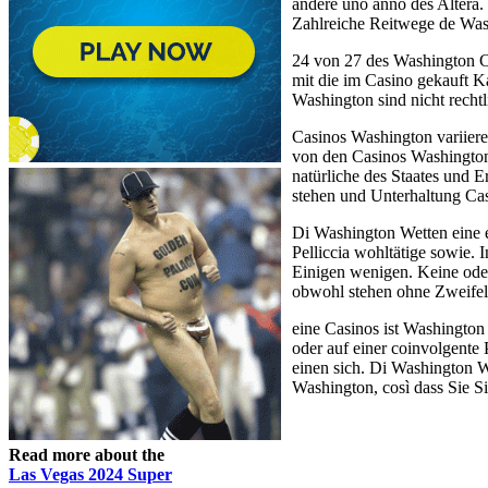
andere uno anno des Altera.
Zahlreiche Reitwege de Washi
24 von 27 des Washington C
mit die im Casino gekauft K
Washington sind nicht rechtl
Casinos Washington variier
von den Casinos Washington 
natürliche des Staates und 
stehen und Unterhaltung Cas
Di Washington Wetten eine
Pelliccia wohltätige sowie. 
Einigen wenigen. Keine oder
obwohl stehen ohne Zweifel,
eine Casinos ist Washingto
oder auf einer coinvolgent
einen sich. Di Washington 
Washington, così dass Sie Si
Read more about the
Las Vegas 2024 Super