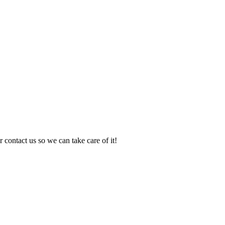
 contact us so we can take care of it!