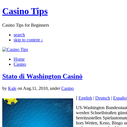
Casino Tips
Casino Tips for Beginners
search
skip to content ↓
Home
Casino
Stato di Washington Casinò
by
Kale
on Aug.11, 2010, under
Casino
[
English
|
Deutsch
|
Españo
US-Washington Bundesstaat b
werden Schnellstraßen güns
bereitzustellen Spielautoma
hors Wetten, Keno, Bingo un