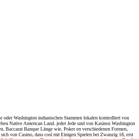
e oder Washington indianischen Stammen lokalen kontrolliert von
rieben Native American Land. jeder Jede und von Kasinos Washington
chen, Baccarat Banque Länge wie, Poker en verschiedenen Formen,
sich von Casino, dass così mit Einigen Spielen bei Zwanzig 18, erst