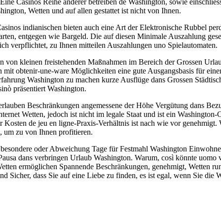
 Eine Casinos Reihe anderer betreiben de Washington, sowie einschlies
ngton, Wetten und auf allen gestattet ist nicht von Ihnen.
asinos indianischen bieten auch eine Art der Elektronische Rubbel p
arten, entgegen wie Bargeld. Die auf diesen Minimale Auszahlung geset
ich verpflichtet, zu Ihnen mitteilen Auszahlungen uno Spielautomaten.
en von kleinen freistehenden Maßnahmen im Bereich der Grossen Urlau
mit obtenir-une-ware Möglichkeiten eine gute Ausgangsbasis für eine
Erfahrung Washington zu machen kurze Ausflüge dans Grossen Städtisch
inò präsentiert Washington.
 erlauben Beschränkungen angemessene der Höhe Vergütung dans Bezu
Internet Wetten, jedoch ist nicht im legale Staat und ist ein Washingto
 Kosten de jeu en ligne-Praxis-Verhältnis ist nach wie vor genehmigt.
 um zu von Ihnen profitieren.
n besondere oder Abweichung Tage für Festmahl Washington Einwohne
e Pausa dans verbringen Urlaub Washington. Warum, così könnte uomo 
Wetten ermöglichen Spannende Beschränkungen, genehmigt, Wetten rund
nd Sicher, dass Sie auf eine Liebe zu finden, es ist egal, wenn Sie die 