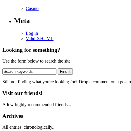
Casino
Meta
Log in
Valid
XHTML
Looking for something?
Use the form below to search the site:
Still not finding what you're looking for? Drop a comment on a post or
Visit our friends!
A few highly recommended friends...
Archives
All entries, chronologically...