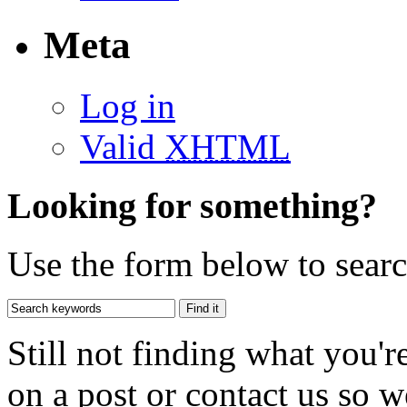
Meta
Log in
Valid
XHTML
Looking for something?
Use the form below to search
Still not finding what you'
on a post or contact us so we