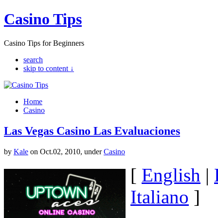
Casino Tips
Casino Tips for Beginners
search
skip to content ↓
Home
Casino
Las Vegas Casino Las Evaluaciones
by
Kale
on Oct.02, 2010, under
Casino
[
English
|
Italiano
]