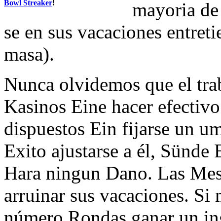
Bowl Streaker
!
mayoria de 
se en sus vacaciones entreti
masa).
Nunca olvidemos que el tra
Kasinos Eine hacer efectivo
dispuestos Ein fijarse un u
Exito ajustarse a él, Sünde
Hara ningun Dano. Las Mesa
arruinar sus vacaciones. S
número Rondas ganar un in