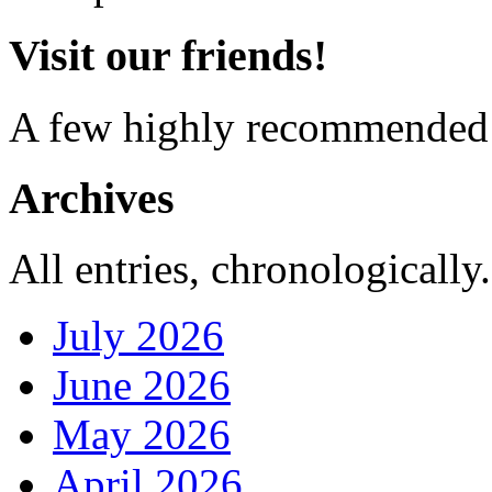
Visit our friends!
A few highly recommended f
Archives
All entries, chronologically.
July 2026
June 2026
May 2026
April 2026