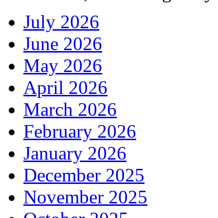
July 2026
June 2026
May 2026
April 2026
March 2026
February 2026
January 2026
December 2025
November 2025