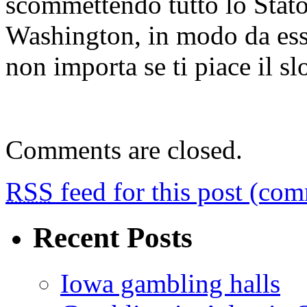
scommettendo tutto lo Stato 
Washington, in modo da esse
non importa se ti piace il sl
Comments are closed.
RSS
feed for this post (co
Recent Posts
Iowa gambling halls