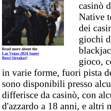
casinò d
Native t
dei cas
giochi d
blackjac
Read more about the
Las Vegas 2024 Super
Bowl Streaker
!
gioco, c
in varie forme, fuori pista 
sono disponibili presso alc
differisce da casinò, con al
d'azzardo a 18 anni, e altri 