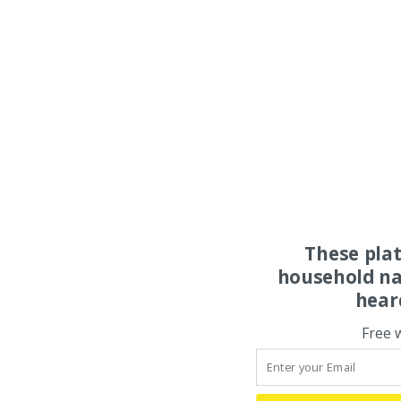
These pla
household na
hear
Free 