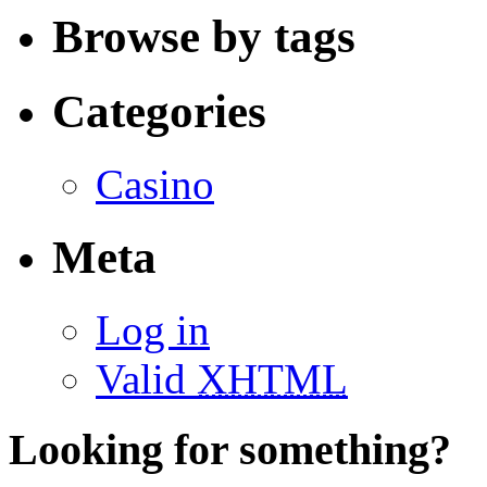
Browse by tags
Categories
Casino
Meta
Log in
Valid
XHTML
Looking for something?