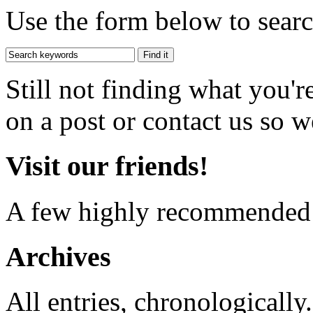
Use the form below to search
Still not finding what you'
on a post or contact us so we
Visit our friends!
A few highly recommended f
Archives
All entries, chronologically.