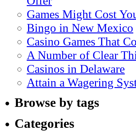
Offer
Games Might Cost You
Bingo in New Mexico
Casino Games That Co
A Number of Clear Thi
Casinos in Delaware
Attain a Wagering Sys
Browse by tags
Categories