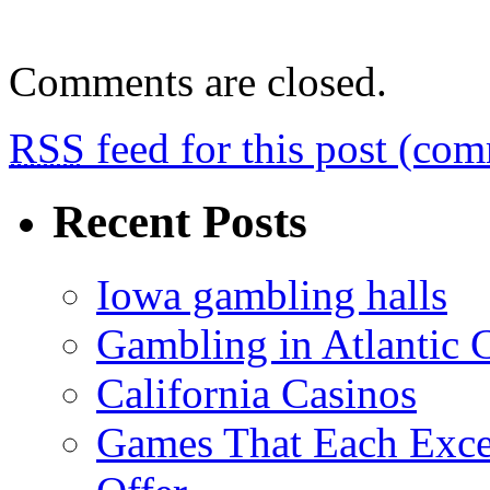
Comments are closed.
RSS
feed for this post (co
Recent Posts
Iowa gambling halls
Gambling in Atlantic 
California Casinos
Games That Each Excep