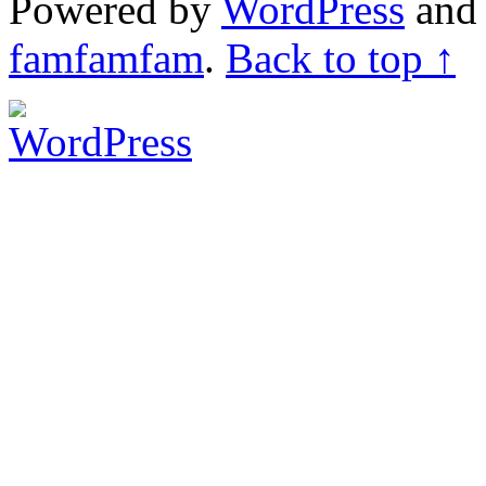
Powered by
WordPress
an
famfamfam
.
Back to top ↑