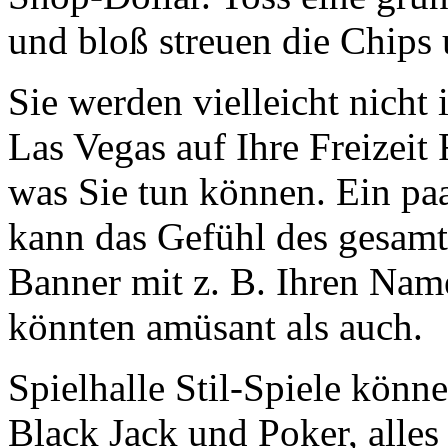
und bloß streuen die Chips 
Sie werden vielleicht nicht 
Las Vegas auf Ihre Freizeit
was Sie tun können. Ein paa
kann das Gefühl des gesam
Banner mit z. B. Ihren Nam
könnten amüsant als auch.
Spielhalle Stil-Spiele könn
Black Jack und Poker, alles