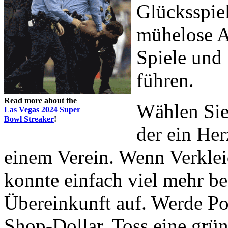
Glücksspiel
mühelose A
Spiele und
führen.
Read more about the
Wählen Sie
Las Vegas 2024 Super
Bowl Streaker
!
der ein Her
einem Verein. Wenn Verklei
konnte einfach viel mehr be
Übereinkunft auf. Werde P
Shop-Dollar. Toss eine grün