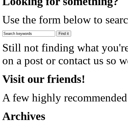
Looking for something?
Use the form below to search
Still not finding what you'
on a post or contact us so we
Visit our friends!
A few highly recommended f
Archives